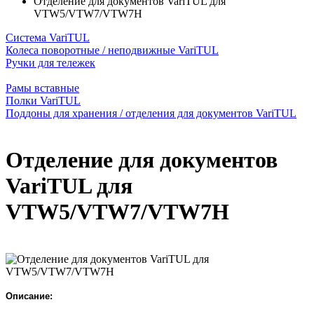
Отделение для документов VariTUL для
VTW5/VTW7/VTW7H
Система VariTUL
Колеса поворотные / неподвижные VariTUL
Ручки для тележек
Рамы вставные
Полки VariTUL
Поддоны для хранения / отделения для документов VariTUL
Отделение для документов
VariTUL для
VTW5/VTW7/VTW7H
Описание: