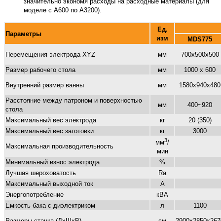
значительно экономя расходы на расходные материалы (для
моделе с А600 по А3200).
Ед.
Параметры
изм
MDS775
Перемещения электрода XYZ
мм
700x500x500
Размер рабочего стола
мм
1000 х 600
Внутренний размер ванны
мм
1580х940х480
Расстояние между патроном и поверхностью
мм
400~920
стола
Максимальный вес электрода
кг
20 (350)
Максимальный вес заготовки
кг
3000
3
мм
/
Максимальная производительность
мин
Минимальный износ электрода
%
Лучшая шероховатость
Ra
Максимальный выходной ток
А
Энергопотребление
кВА
Ёмкость бака с диэлектриком
л
1100
Размеры станка (ДхШхВ)
см
2900х2850х267