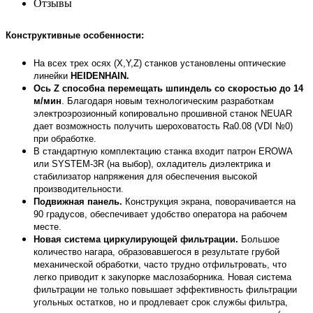
Отзывы
Конструктивные особенности:
На всех трех осях (X,Y,Z) станков установлены оптические
линейки
HEIDENHAIN.
Ось Z способна перемещать шпиндель со скоростью до 14
м/мин
. Благодаря новым технологическим разработкам
электроэрозионный копировально прошивной станок NEUAR
дает возможность получить шероховатость Ra0.08 (VDI №0)
при обработке.
В стандартную комплектацию станка входит патрон EROWA
или SYSTEM-3R (на выбор), охладитель диэлектрика и
стабилизатор напряжения для обеспечения высокой
производительности.
Подвижная панель.
Конструкция экрана, поворачивается на
90 градусов, обеспечивает удобство оператора на рабочем
месте.
Новая система циркулирующей фильтрации.
Большое
количество нагара, образовавшегося в результате грубой
механической обработки, часто трудно отфильтровать, что
легко приводит к закупорке маслозаборника. Новая система
фильтрации не только повышает эффективность фильтрации
угольных остатков, но и продлевает срок службы фильтра,