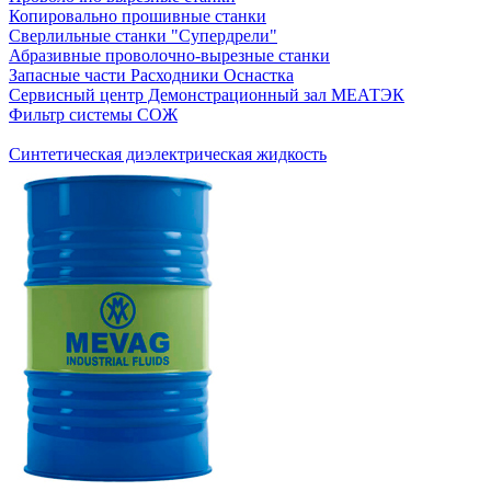
Копировально прошивные станки
Сверлильные станки "Супердрели"
Абразивные проволочно-вырезные станки
Запасные части Расходники Оснастка
Сервисный центр Демонстрационный зал МЕАТЭК
Фильтр системы СОЖ
Синтетическая диэлектрическая жидкость