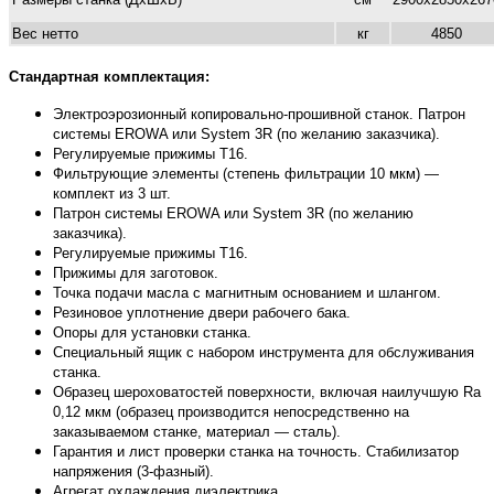
Вес нетто
кг
4850
Стандартная комплектация:
Электроэрозионный копировально-прошивной станок. Патрон
системы EROWA или System 3R (по желанию заказчика).
Регулируемые прижимы Т16.
Фильтрующие элементы (степень фильтрации 10 мкм) —
комплект из 3 шт.
Патрон системы EROWA или System 3R (по желанию
заказчика).
Регулируемые прижимы Т16.
Прижимы для заготовок.
Точка подачи масла с магнитным основанием и шлангом.
Резиновое уплотнение двери рабочего бака.
Опоры для установки станка.
Специальный ящик с набором инструмента для обслуживания
станка.
Образец шероховатостей поверхности, включая наилучшую Ra
0,12 мкм (образец производится непосредственно на
заказываемом станке, материал — сталь).
Гарантия и лист проверки станка на точность. Стабилизатор
напряжения (3-фазный).
Агрегат охлаждения диэлектрика.