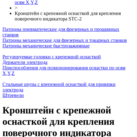
осям Х,Y,Z
>
Кронштейн с крепежной оснасткой для крепления
поверочного индикатора STC-2
Патроны пневматические для фрезерных и прошивных
станков
Патроны механические для фрезерных и токарных станков
Патроны механические быстрозажимные
Регулируемые головки с крепежной оснасткой
Держатели электрода
Приспособления для позиционирования оснастки по осям
Х,Y,Z
Стальные щупы с крепежной оснасткой для привязки
электрода
Штревели
Кронштейн с крепежной
оснасткой для крепления
поверочного индикатора